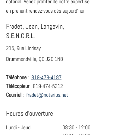
notarial. Venez profiter de notre expertise
en prenant rendez-vous dès aujourd’hui.
Fradet, Jean, Langevin,
S.E.N.C.R.L.
215, Rue Lindsay
Drummondville, QC J2C 1N8
Téléphone
:
819-478-4187
Télécopieur
:
819-474-5312
Courriel
:
fradet@notarius.net
Heures d’ouverture
Lundi - Jeudi
08:30 - 12:00